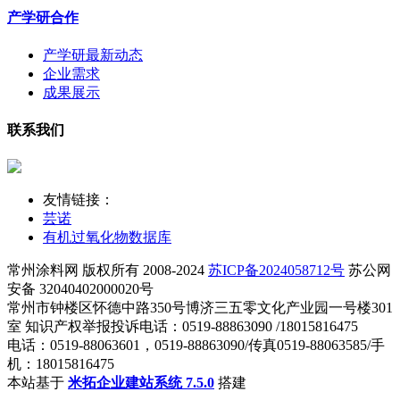
产学研合作
产学研最新动态
企业需求
成果展示
联系我们
友情链接：
芸诺
有机过氧化物数据库
常州涂料网 版权所有 2008-2024
苏ICP备2024058712号
苏公网
安备 32040402000020号
常州市钟楼区怀德中路350号博济三五零文化产业园一号楼301
室 知识产权举报投诉电话：0519-88863090 /18015816475
电话：0519-88063601，0519-88863090/传真0519-88063585/手
机：18015816475
本站基于
米拓企业建站系统 7.5.0
搭建