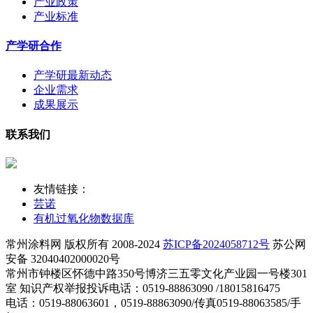
产业政策
产业标准
产学研合作
产学研最新动态
企业需求
成果展示
联系我们
友情链接：
芸诺
有机过氧化物数据库
常州涂料网 版权所有 2008-2024
苏ICP备2024058712号
苏公网
安备 32040402000020号
常州市钟楼区怀德中路350号博济三五零文化产业园一号楼301
室 知识产权举报投诉电话：0519-88863090 /18015816475
电话：0519-88063601，0519-88863090/传真0519-88063585/手